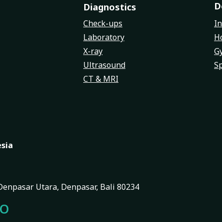
D
Diagnostics
Check-ups
In
Laboratory
Ho
X-ray
G
Ultrasound
Sp
CT & MRI
esia
, Denpasar Utara, Denpasar, Bali 80234
FO