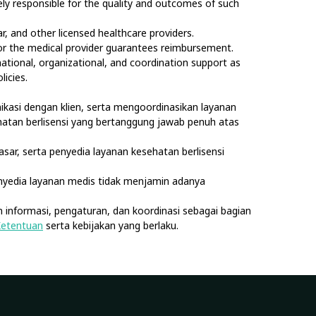
olely responsible for the quality and outcomes of such
, and other licensed healthcare providers.
nor the medical provider guarantees reimbursement.
rmational, organizational, and coordination support as
licies.
kasi dengan klien, serta mengoordinasikan layanan
sehatan berlisensi yang bertanggung jawab penuh atas
asar, serta penyedia layanan kesehatan berlisensi
nyedia layanan medis tidak menjamin adanya
 informasi, pengaturan, dan koordinasi sebagai bagian
Ketentuan
serta kebijakan yang berlaku.