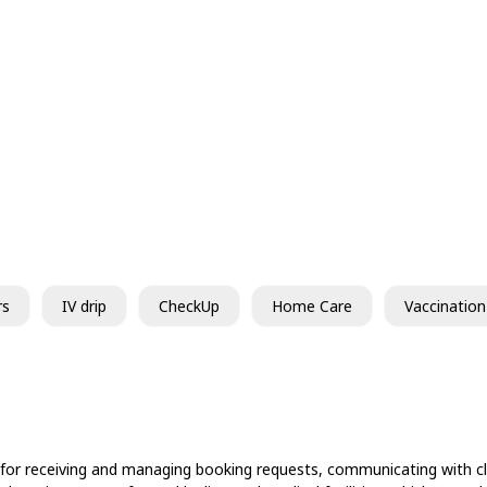
rs
IV drip
CheckUp
Home Care
Vaccination
 for receiving and managing booking requests, communicating with cli