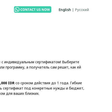
English
|
Русский
е с индивидуальным сертификатом! Выберите
и программу, а получатель сам решит, как ей
0,000 IDR
со сроком действия до 1 года. Гибкие
ь сертификат под конкретные нужды и бюджет,
м для ваших близких.​