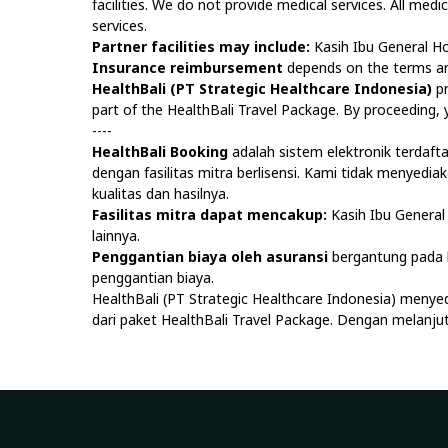
facilities. We do not provide medical services. All medi
services.
Partner facilities may include:
Kasih Ibu General Ho
Insurance reimbursement
depends on the terms and
HealthBali (PT Strategic Healthcare Indonesia)
pr
part of the HealthBali Travel Package. By proceeding
----
HealthBali Booking
adalah sistem elektronik terdaf
dengan fasilitas mitra berlisensi. Kami tidak menyedi
kualitas dan hasilnya.
Fasilitas mitra dapat mencakup:
Kasih Ibu General 
lainnya.
Penggantian biaya oleh asuransi
bergantung pada k
penggantian biaya.
HealthBali (PT Strategic Healthcare Indonesia) menye
dari paket HealthBali Travel Package. Dengan melan