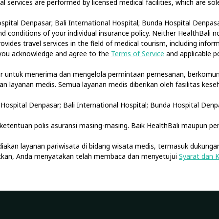
cal services are performed by licensed medical facilities, which are s
spital Denpasar; Bali International Hospital; Bunda Hospital Denpasar
 conditions of your individual insurance policy. Neither HealthBali 
ovides travel services in the field of medical tourism, including info
, you acknowledge and agree to the
Terms of Service
and applicable po
tar untuk menerima dan mengelola permintaan pemesanan, berkomuni
akan layanan medis. Semua layanan medis diberikan oleh fasilitas ke
Hospital Denpasar; Bali International Hospital; Bunda Hospital Denp
etentuan polis asuransi masing-masing. Baik HealthBali maupun pe
diakan layanan pariwisata di bidang wisata medis, termasuk dukungan
jutkan, Anda menyatakan telah membaca dan menyetujui
Syarat dan 