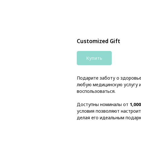
Customized Gift
Купить
Подарите заботу о здоровь
любую медицинскую услугу ил
воспользоваться.
Доступны номиналы от
1,00
условия позволяют настроит
делая его идеальным подарко