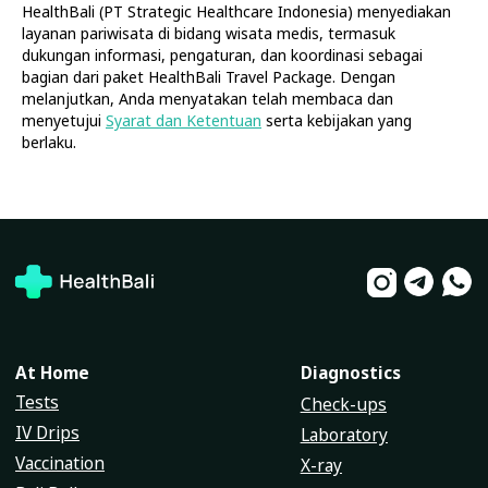
HealthBali (PT Strategic Healthcare Indonesia) menyediakan
licensed partner facilities. Prices are indicative and may vary.
layanan pariwisata di bidang wisata medis, termasuk
Responsibility for medical services lies solely with the respective
provider.
dukungan informasi, pengaturan, dan koordinasi sebagai
bagian dari paket HealthBali Travel Package. Dengan
melanjutkan, Anda menyatakan telah membaca dan
menyetujui
Syarat dan Ketentuan
serta kebijakan yang
berlaku.