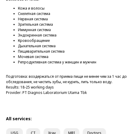
Кожа и волосы
Скелетная система
Нервная система
Зрительная система
Иммунная система
Эндокринная система
Кровообращение
Дыхательная система
Пищеварительная система
Мочевая система
Репродуктивная система у женщин и мужчин
Подготовка: воздержаться от приема пищи не менее чем за 1 час до
обследования, не чистить зубы, не курить, пить только воду.
Results: 18-25 working days
Provider: PT Diagnos Laboratorium Utama Tbk
All services:
USG
CT
Xray
MRI
Doctors