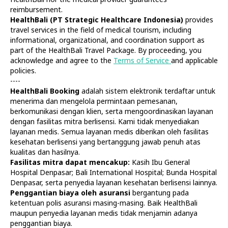
Bali Belly
Ultrasound
reimbursement.
Dengue
CT & MRI
HealthBali (PT Strategic Healthcare Indonesia)
provides
travel services in the field of medical tourism, including
Service
Doctors
informational, organizational, and coordination support as
In Clinic
About Us
part of the HealthBali Travel Package. By proceeding, you
Home visit
Contacts
acknowledge and agree to the
Terms of Service
and applicable
Gynecology
Terms
policies.
Specialists
Finance
----
Privacy
HealthBali Booking
adalah sistem elektronik terdaftar untuk
menerima dan mengelola permintaan pemesanan,
berkomunikasi dengan klien, serta mengoordinasikan layanan
HealthBali | PT Strategic Healthcare Indonesia
dengan fasilitas mitra berlisensi. Kami tidak menyediakan
Phone: +62-361-200-3291
layanan medis. Semua layanan medis diberikan oleh fasilitas
WhatsApp: +62 822-3664-7340
kesehatan berlisensi yang bertanggung jawab penuh atas
No 7A, Jl. Gatot Subroto II B, Dangin Puri Kaja, Denpasar
kualitas dan hasilnya.
Utara, Denpasar, Bali 80234
Fasilitas mitra dapat mencakup:
Kasih Ibu General
ASSISTANT@HEALTHBALI.INFO
Hospital Denpasar; Bali International Hospital; Bunda Hospital
Denpasar, serta penyedia layanan kesehatan berlisensi lainnya.
HealthBali (PT Strategic Healthcare Indonesia) provides travel
Penggantian biaya oleh asuransi
bergantung pada
services in the field of medical tourism and coordination
ketentuan polis asuransi masing-masing. Baik HealthBali
support. Information on this site is for general informational
maupun penyedia layanan medis tidak menjamin adanya
purposes only and should not be relied upon as medical advice.
HealthBali is not a healthcare provider and does not provide
penggantian biaya.
medical services. All services are delivered independently by