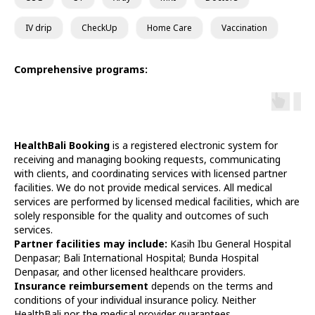
IV drip
CheckUp
Home Care
Vaccination
Comprehensive programs:
HealthBali Booking
is a registered electronic system for
receiving and managing booking requests, communicating
with clients, and coordinating services with licensed partner
facilities. We do not provide medical services. All medical
services are performed by licensed medical facilities, which are
solely responsible for the quality and outcomes of such
services.
Partner facilities may include:
Kasih Ibu General Hospital
Denpasar; Bali International Hospital; Bunda Hospital
Diagnostics
At Home
Denpasar, and other licensed healthcare providers.
Tests
Check-ups
Insurance reimbursement
depends on the terms and
IV Drips
Laboratory
conditions of your individual insurance policy. Neither
Vaccination
X-ray
HealthBali nor the medical provider guarantees