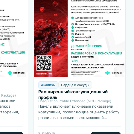
Анализы
Сердце и сосуды
Расширенный коагуляционный
 Package)
профиль
казатели
Coagulation Profile Extended (MCU Package)
елков,
Панель включает ключевые показатели
етворения,
коагуляции, позволяющие оценить работу
ать
различных звеньев свертывающей
системы, а также выявить нарушения
фибринолиза и дефицит антикоагулянтных
стоимость