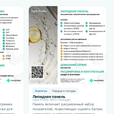
Анализы
Сердце и сосуды
Липидная панель
Lipid Profile (MCU Package)
тренних
Панель включает расширенный набор
акже для
показателей, позволяющих оценить баланс
лических
«хорошего» и «плохого» холестерина,