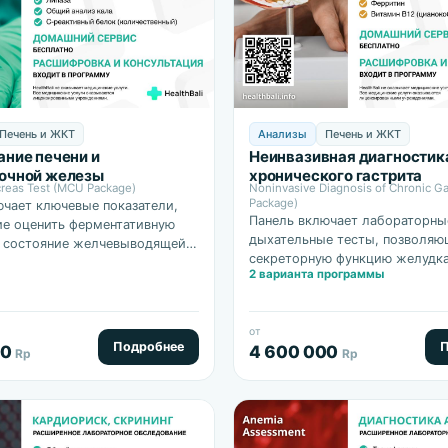
Печень и ЖКТ
Анализы
Печень и ЖКТ
ние печени и
Неинвазивная диагностик
очной железы
хронического гастрита
creas Test (MCU Package)
Noninvasive Diagnosis of Chronic Ga
Package)
ючает ключевые показатели,
Панель включает лабораторны
е оценить ферментативную
дыхательные тесты, позволяю
, состояние желчевыводящей
секреторную функцию желудка
елковый обмен и функцию
2 варианта программы
воспалительные и атрофическ
ной железы.
изменения, а также нарушения
железа и…
от
Подробнее
П
00
4 600 000
Rp
Rp