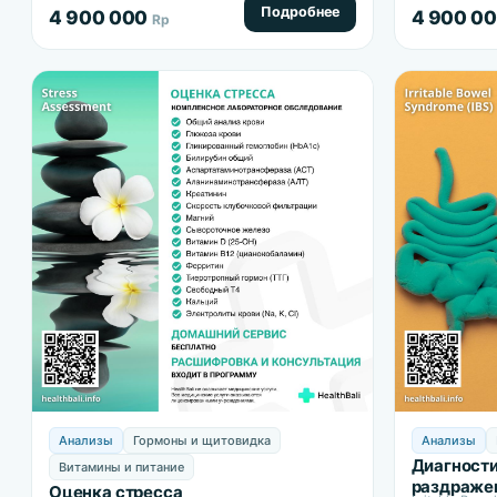
скрытые дефициты, влияющие на
Подробнее
4 900 000
4 900 0
Rp
внешний…
Анализы
Гормоны и щитовидка
Анализы
Диагност
Витамины и питание
раздражен
Оценка стресса