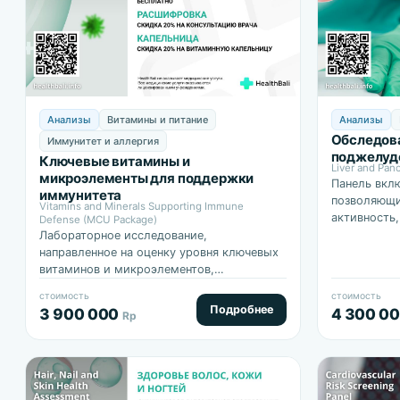
Анализы
Витамины и питание
Анализы
Обследова
Иммунитет и аллергия
поджелуд
Ключевые витамины и
Liver and Pan
микроэлементы для поддержки
Панель вкл
иммунитета
позволяющи
Vitamins and Minerals Supporting Immune
активность
Defense (MCU Package)
системы, б
Лабораторное исследование,
поджелудоч
направленное на оценку уровня ключевых
витаминов и микроэлементов,
участвующих в работе иммунной
стоимость
стоимость
системы.
Подробнее
3 900 000
4 300 0
Rp