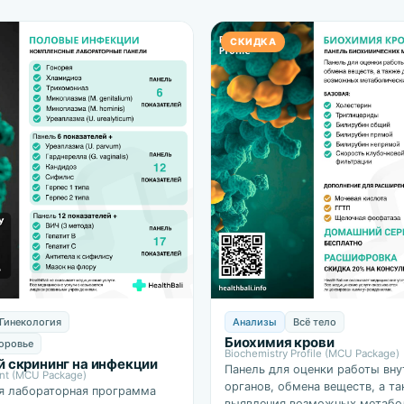
СКИДКА
Гинекология
Анализы
Всё тело
Биохимия крови
оровье
Biochemistry Profile (MCU Package)
 скрининг на инфекции
Панель для оценки работы вну
nt (MCU Package)
органов, обмена веществ, а т
я лабораторная программа
выявления возможных метабо