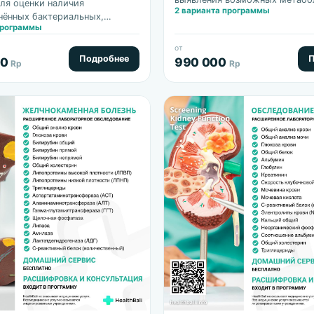
ля оценки наличия
2 варианта программы
нарушений.
нённых бактериальных,
программы
 грибковых инфекций
й системы.
от
Подробнее
П
00
990 000
Rp
Rp