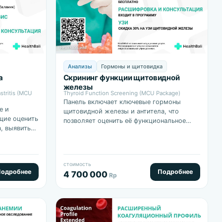
Анализы
Гормоны и щитовидка
а
Скрининг функции щитовидной
железы
stritis (MCU
Thyroid Function Screening (MCU Package)
Панель включает ключевые гормоны
е и
щитовидной железы и антитела, что
щие оценить
позволяет оценить её функциональное
, выявить
состояние, выявить гипо- или
ие
гипертиреоз, а также диагностировать
 всасывания
аутоиммунные…
стоимость
одробнее
Подробнее
4 700 000
Rp