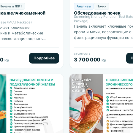
Печень и ЖКТ
Анализы
Почки
ика желчнокаменной
Обследование почек
Screening Kidney Function Test Ex
Package)
ease (MCU Package)
Панель включает ключевые по
ючает ключевые
крови и мочи, позволяющие о
кие и метаболические
фильтрационную функцию поче
, позволяющие оценить
белка, электролиты и маркер
бмен, ферментативную
воспаления, а также выявить
 печени и поджелудочной
стоимость
метаболические нарушения.
также выявить…
Подробнее
П
00
3 700 000
Rp
Rp