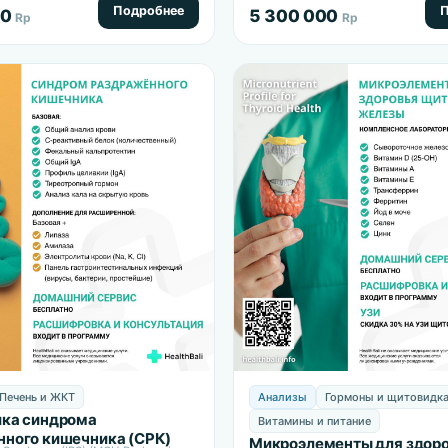
Подробнее
П
00
5 300 000
Rp
Rp
Печень и ЖКТ
Анализы
Гормоны и щитовидк
ика синдрома
Витамины и питание
ного кишечника (СРК)
Микроэлементы для здор