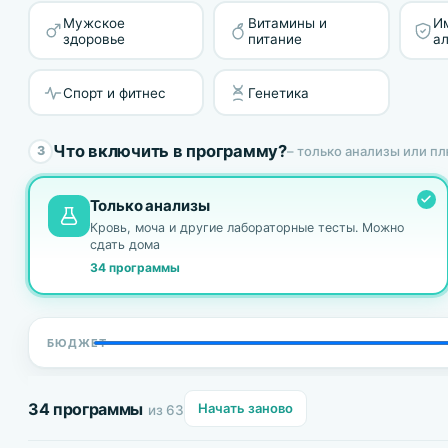
Мужское
Витамины и
И
здоровье
питание
а
Спорт и фитнес
Генетика
Что включить в программу?
– только анализы или п
3
Только анализы
Кровь, моча и другие лабораторные тесты. Можно
сдать дома
34 программы
БЮДЖЕТ
34 программы
Начать заново
из 63