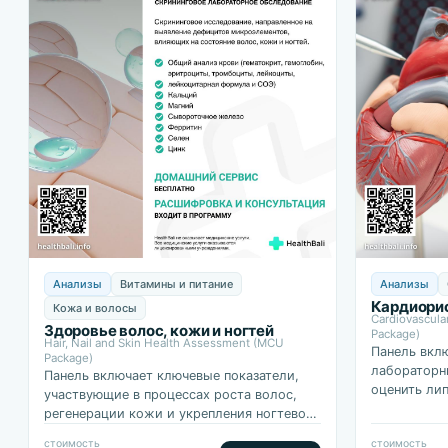
Анализы
Витамины и питание
Анализы
Кардиорис
Кожа и волосы
Cardiovascula
Здоровье волос, кожи и ногтей
Package)
Hair, Nail and Skin Health Assessment (MCU
Панель вкл
Package)
лабораторн
Панель включает ключевые показатели,
оценить ли
участвующие в процессах роста волос,
обмен, функ
регенерации кожи и укрепления ногтевой
воспаления
пластины, а также позволяет выявить
стоимость
стоимость