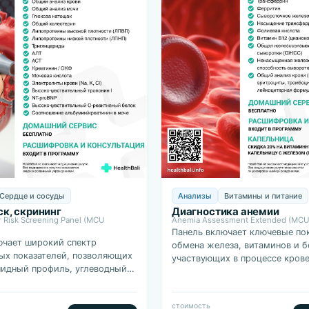
Сердце и сосуды
Анализы
Витамины и питание
к, скрининг
Диагностика анемии
r Risk Screening Panel (MCU
Anemia Assessment Extended (MCU
Панель включает ключевые по
ючает широкий спектр
обмена железа, витаминов и б
ых показателей, позволяющих
участвующих в процессе кров
пидный профиль, углеводный
что позволяет дифференциров
цию печени и почек, уровень
различные виды анемии
, а также специфические…
(железодефицитную…
стоимость