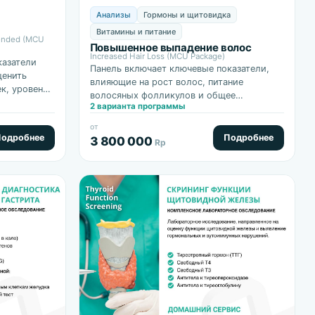
Анализы
Гормоны и щитовидка
Витамины и питание
tended (MCU
Повышенное выпадение волос
Increased Hair Loss (MCU Package)
казатели
Панель включает ключевые показатели,
ценить
влияющие на рост волос, питание
к, уровень
волосяных фолликулов и общее
ы
2 варианта программы
состояние организма, что позволяет
определить причину алопеции и
от
подобрать эффективную…
одробнее
Подробнее
3 800 000
Rp