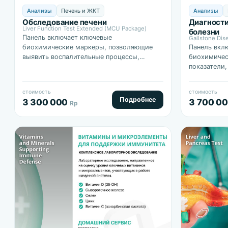
Анализы
Печень и ЖКТ
Анализы
Обследование печени
Диагност
Liver Function Test Extended (MCU Package)
болезни
Панель включает ключевые
Gallstone Dis
биохимические маркеры, позволяющие
Панель вкл
выявить воспалительные процессы,
биохимичес
нарушения детоксикационной функции
показатели
печени, застой желчи, а также оценить
липидный о
белковый и липидный…
активность
стоимость
стоимость
железы, а 
Подробнее
3 300 000
3 700 0
Rp