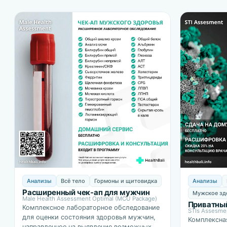
Анализы
Всё тело
Гормоны и щитовидка
Анализы
Расширенный чек-ап для мужчин
Мужское зд
Male Health Assessment Optimal (MCU Package)
Приватный
Комплексное лабораторное обследование
STIs Assesme
для оценки состояния здоровья мужчин,
Комплексна
направленное на выявление возможных