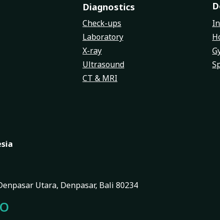
D
Diagnostics
Check-ups
In
Laboratory
Ho
X-ray
G
Ultrasound
Sp
CT & MRI
esia
, Denpasar Utara, Denpasar, Bali 80234
FO