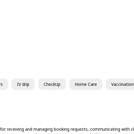
rs
IV drip
CheckUp
Home Care
Vaccination
 for receiving and managing booking requests, communicating with cli