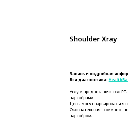
Shoulder Xray
Book Now
Запись и подробная инфо
Вся диагностика:
HealthBal
Услуги предоставляются: PT.
партнёрами
Цены могут варьироваться в
Окончательная стоимость п
партнёром.