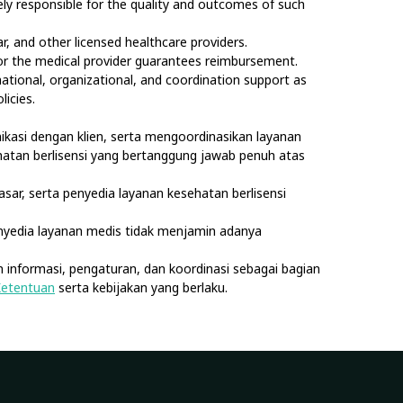
olely responsible for the quality and outcomes of such
, and other licensed healthcare providers.
nor the medical provider guarantees reimbursement.
rmational, organizational, and coordination support as
licies.
kasi dengan klien, serta mengoordinasikan layanan
sehatan berlisensi yang bertanggung jawab penuh atas
asar, serta penyedia layanan kesehatan berlisensi
nyedia layanan medis tidak menjamin adanya
 informasi, pengaturan, dan koordinasi sebagai bagian
Ketentuan
serta kebijakan yang berlaku.