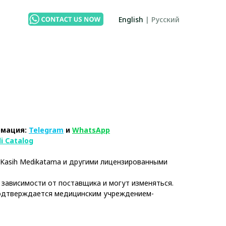
English
|
Русский
рмация:
Telegram
и
WhatsApp
i Catalog
 Kasih Medikatama и другими лицензированными
 зависимости от поставщика и могут изменяться.
одтверждается медицинским учреждением-