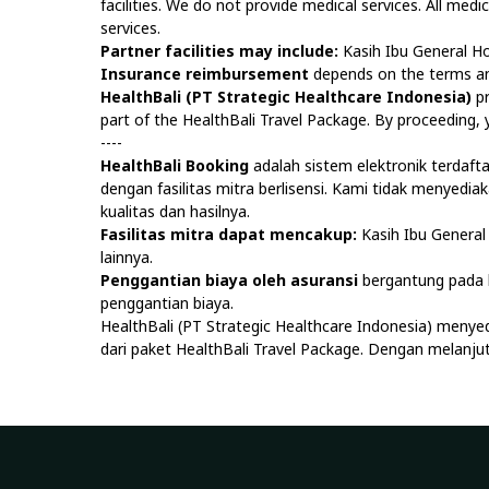
facilities. We do not provide medical services. All medi
services.
Partner facilities may include:
Kasih Ibu General Ho
Insurance reimbursement
depends on the terms and
HealthBali (PT Strategic Healthcare Indonesia)
pr
part of the HealthBali Travel Package. By proceeding
----
HealthBali Booking
adalah sistem elektronik terdaf
dengan fasilitas mitra berlisensi. Kami tidak menyedi
kualitas dan hasilnya.
Fasilitas mitra dapat mencakup:
Kasih Ibu General 
lainnya.
Penggantian biaya oleh asuransi
bergantung pada k
penggantian biaya.
HealthBali (PT Strategic Healthcare Indonesia) menye
dari paket HealthBali Travel Package. Dengan melan