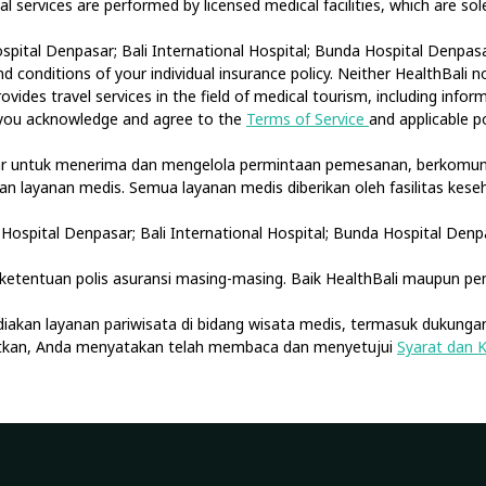
cal services are performed by licensed medical facilities, which are s
spital Denpasar; Bali International Hospital; Bunda Hospital Denpasar
 conditions of your individual insurance policy. Neither HealthBali 
ovides travel services in the field of medical tourism, including info
, you acknowledge and agree to the
Terms of Service
and applicable po
tar untuk menerima dan mengelola permintaan pemesanan, berkomuni
akan layanan medis. Semua layanan medis diberikan oleh fasilitas ke
Hospital Denpasar; Bali International Hospital; Bunda Hospital Denp
etentuan polis asuransi masing-masing. Baik HealthBali maupun pe
diakan layanan pariwisata di bidang wisata medis, termasuk dukungan
jutkan, Anda menyatakan telah membaca dan menyetujui
Syarat dan 